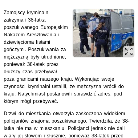
Zamojscy kryminalni
zatrzymali 38-latka
poszukiwanego Europejskim
Nakazem Aresztowania i
dziewięcioma listami
gończymi. Poszukiwania za
mężczyzną były utrudnione,
ponieważ 38-latek przez
dłuższy czas przebywał
poza granicami naszego kraju. Wykonując swoje
czynności kryminalni ustalili, że mężczyzna wrócił do
kraju. Natychmiast postanowili sprawdzić adres, pod
którym mógł przebywać.
Drzwi do mieszkania otworzyła zaskoczona widokiem
policjantów znajoma poszukiwanego. Twierdziła, że 38-
latka nie ma w mieszkaniu. Policjanci jednak nie dali
wiary jej słowom i słusznie, ponieważ 38-latek przed