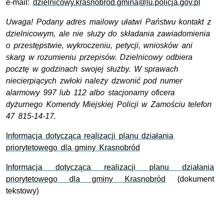
e-mail:
dzielnicowy.krasnobrod.gmina@lu.policja.gov.pl
Uwaga! Podany adres mailowy ułatwi Państwu kontakt z
dzielnicowym, ale nie służy do składania zawiadomienia
o przestępstwie, wykroczeniu, petycji, wniosków ani
skarg w rozumieniu przepisów. Dzielnicowy odbiera
pocztę w godzinach swojej służby. W sprawach
niecierpiących zwłoki należy dzwonić pod numer
alarmowy 997 lub 112 albo stacjonarny oficera
dyżurnego Komendy Miejskiej Policji w Zamościu telefon
47 815-14-17.
Informacja dotycząca realizacji planu działania
priorytetowego dla gminy Krasnobród
Informacja dotycząca realizacji planu działania
priorytetowego dla gminy Krasnobród
(dokument
tekstowy)